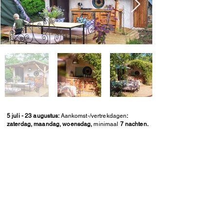
5 juli - 23 augustus:
Aankomst-/vertrekdagen
:
zaterdag, maandag, woensdag,
minimaal
7 nachten.
Lodge avec 3 chambres
,
pour 6 personnes.
Grande salle de bains et
terrasse semi-couverte