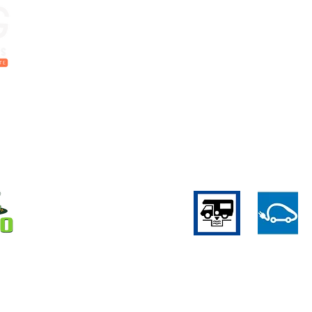
Camping les 3 Cantons
+33 (0)5 63 31 98 5
Lieu-dit les 3 Cantons
info@3cantons.fr
82 140 Saint-Antonin-Noble-
Val
Plattegrond campi
France
Algemene voorwaa