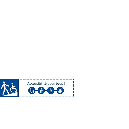
7
ng
rden