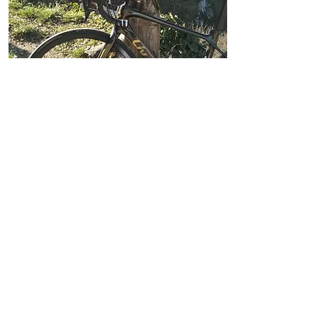
95 km | 1200 D+
114 km | 1400 D+
Jolie boucle passant par un des
plus beaux villages français:
Saint-Cirq-Lapopie.
Parcours vallonné, sans grosses
difficultés ou montées. Deux
parcours différents sont
disponibles